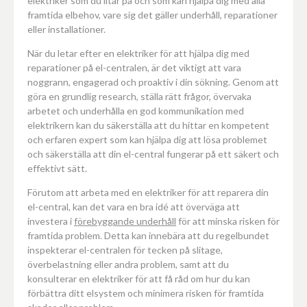
elektriker som du litar på och som kan hjälpa dig med alla
framtida elbehov, vare sig det gäller underhåll, reparationer
eller installationer.
När du letar efter en elektriker för att hjälpa dig med
reparationer på el-centralen, är det viktigt att vara
noggrann, engagerad och proaktiv i din sökning. Genom att
göra en grundlig research, ställa rätt frågor, övervaka
arbetet och underhålla en god kommunikation med
elektrikern kan du säkerställa att du hittar en kompetent
och erfaren expert som kan hjälpa dig att lösa problemet
och säkerställa att din el-central fungerar på ett säkert och
effektivt sätt.
Förutom att arbeta med en elektriker för att reparera din
el-central, kan det vara en bra idé att överväga att
investera i
förebyggande underhåll
för att minska risken för
framtida problem. Detta kan innebära att du regelbundet
inspekterar el-centralen för tecken på slitage,
överbelastning eller andra problem, samt att du
konsulterar en elektriker för att få råd om hur du kan
förbättra ditt elsystem och minimera risken för framtida