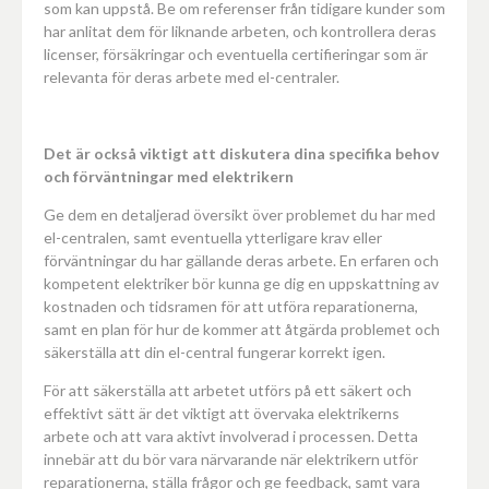
som kan uppstå. Be om referenser från tidigare kunder som
har anlitat dem för liknande arbeten, och kontrollera deras
licenser, försäkringar och eventuella certifieringar som är
relevanta för deras arbete med el-centraler.
Det är också viktigt att diskutera dina specifika behov
och förväntningar med elektrikern
Ge dem en detaljerad översikt över problemet du har med
el-centralen, samt eventuella ytterligare krav eller
förväntningar du har gällande deras arbete. En erfaren och
kompetent elektriker bör kunna ge dig en uppskattning av
kostnaden och tidsramen för att utföra reparationerna,
samt en plan för hur de kommer att åtgärda problemet och
säkerställa att din el-central fungerar korrekt igen.
För att säkerställa att arbetet utförs på ett säkert och
effektivt sätt är det viktigt att övervaka elektrikerns
arbete och att vara aktivt involverad i processen. Detta
innebär att du bör vara närvarande när elektrikern utför
reparationerna, ställa frågor och ge feedback, samt vara