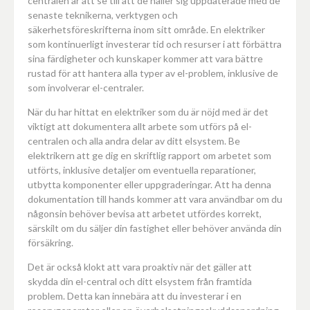
centralen är att se till att de håller sig uppdaterade med de
senaste teknikerna, verktygen och
säkerhetsföreskrifterna inom sitt område. En elektriker
som kontinuerligt investerar tid och resurser i att förbättra
sina färdigheter och kunskaper kommer att vara bättre
rustad för att hantera alla typer av el-problem, inklusive de
som involverar el-centraler.
När du har hittat en elektriker som du är nöjd med är det
viktigt att dokumentera allt arbete som utförs på el-
centralen och alla andra delar av ditt elsystem. Be
elektrikern att ge dig en skriftlig rapport om arbetet som
utförts, inklusive detaljer om eventuella reparationer,
utbytta komponenter eller uppgraderingar. Att ha denna
dokumentation till hands kommer att vara användbar om du
någonsin behöver bevisa att arbetet utfördes korrekt,
särskilt om du säljer din fastighet eller behöver använda din
försäkring.
Det är också klokt att vara proaktiv när det gäller att
skydda din el-central och ditt elsystem från framtida
problem. Detta kan innebära att du investerar i en