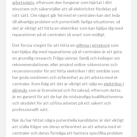
arbetsplats
, eftersom den fungerar som hjärtat i ditt
elsystem och säkerställer att all elektricitet fördelas på
rätt sätt. Om något går fel med el-centralen kan det leda
till allvarliga problem och potentiellt farliga situationer, så
det är viktigt att hitta en elektriker som kan hjälpa dig med
reparationer på el-centralen så snart som möjligt.
Det första steget för att hitta en
elfirma i göteborg
som
kan hjälpa dig med reparationer på el-centralen är att göra
en grundlig research. Fråga vänner, familj och kollegor om
rekommendationer, eller använd online-sökmotorer och
recensionssidor för att hitta elektriker i ditt område som
har goda omdömen och erfarenhet av att arbeta med el-
centraler. Kom ihåg att det är viktigt att välja en
elektriker i
alingsås
som är licensierad och försäkrad, eftersom detta
är en garanti för att de har de nödvändiga kvalifikationerna
och skyddet för att utföra arbetet på ett säkert och
professionellt sätt.
När du har hittat några potentiella kandidater är det viktigt
att ställa frågor om deras erfarenhet av att arbeta med el-
centraler och deras förmåga att hantera specifika problem