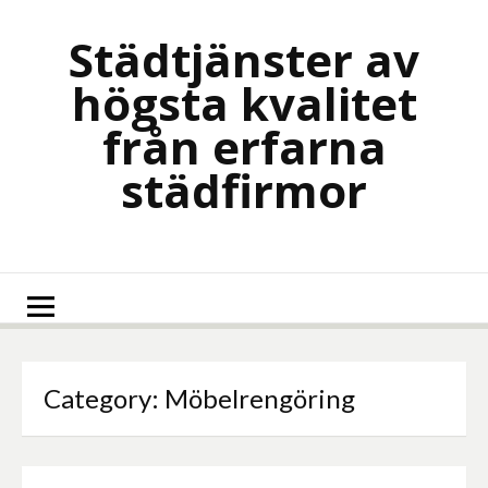
Skip
to
Städtjänster av
content
högsta kvalitet
från erfarna
städfirmor
Category:
Möbelrengöring