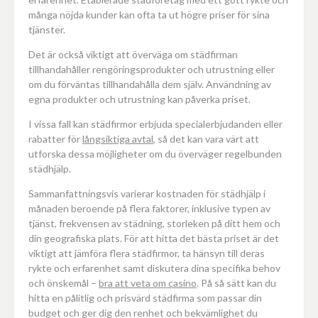
många nöjda kunder kan ofta ta ut högre priser för sina
tjänster.
Det är också viktigt att överväga om städfirman
tillhandahåller rengöringsprodukter och utrustning eller
om du förväntas tillhandahålla dem själv. Användning av
egna produkter och utrustning kan påverka priset.
I vissa fall kan städfirmor erbjuda specialerbjudanden eller
rabatter för
långsiktiga avtal
, så det kan vara värt att
utforska dessa möjligheter om du överväger regelbunden
städhjälp.
Sammanfattningsvis varierar kostnaden för städhjälp i
månaden beroende på flera faktorer, inklusive typen av
tjänst, frekvensen av städning, storleken på ditt hem och
din geografiska plats. För att hitta det bästa priset är det
viktigt att jämföra flera städfirmor, ta hänsyn till deras
rykte och erfarenhet samt diskutera dina specifika behov
och önskemål –
bra att veta om casino
. På så sätt kan du
hitta en pålitlig och prisvärd städfirma som passar din
budget och ger dig den renhet och bekvämlighet du