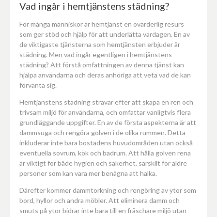
Vad ingår i hemtjänstens städning?
För många människor är hemtjänst en ovärderlig resurs
som ger stöd och hjälp för att underlätta vardagen. En av
de viktigaste tjänsterna som hemtjänsten erbjuder är
städning. Men vad ingår egentligen i hemtjänstens
städning? Att förstå omfattningen av denna tjänst kan
hjälpa användarna och deras anhöriga att veta vad de kan
förvänta sig.
Hemtjänstens städning strävar efter att skapa en ren och
trivsam miljö för användarna, och omfattar vanligtvis flera
grundläggande uppgifter. En av de första aspekterna är att
dammsuga och rengöra golven i de olika rummen. Detta
inkluderar inte bara bostadens huvudområden utan också
eventuella sovrum, kök och badrum. Att hålla golven rena
är viktigt för både hygien och säkerhet, särskilt för äldre
personer som kan vara mer benägna att halka.
Därefter kommer dammtorkning och rengöring av ytor som
bord, hyllor och andra möbler. Att eliminera damm och
smuts på ytor bidrar inte bara till en fräschare miljö utan