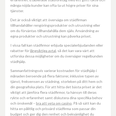
många nöjda kunder kan ofta ta ut högre priser för sina
tjänster.
Det är också viktigt att överväga om städfirman
tillhandahåller rengöringsprodukter och utrustning eller
om du förväntas tillhandahålla dem själv. Användning av
egna produkter och utrustning kan påverka priset.
I vissa fall kan städfirmor erbjuda specialerbjudanden eller
rabatter för
långsiktiga avtal
, så det kan vara värt att
utforska dessa möjligheter om du överväger regelbunden
städhjälp.
Sammanfattningsvis varierar kostnaden för städhjälp i
månaden beroende på flera faktorer, inklusive typen av
tjänst, frekvensen av städning, storleken på ditt hem och
din geografiska plats. För att hitta det bästa priset är det
viktigt att jämföra flera städfirmor, ta hänsyn till deras
rykte och erfarenhet samt diskutera dina specifika behov
och önskemål –
bra att veta om casino
. På så sätt kan du
hitta en pålitlig och prisvärd städfirma som passar din
budget och ger dig den renhet och bekvämlighet du