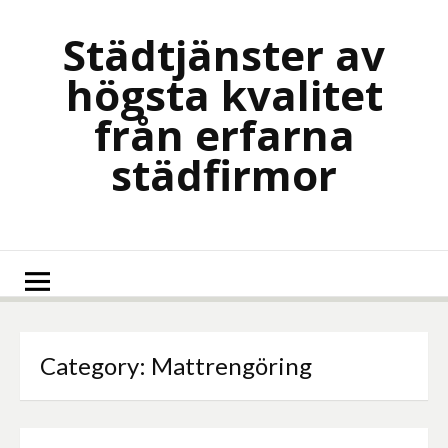
Skip
to
Städtjänster av
content
högsta kvalitet
från erfarna
städfirmor
Category:
Mattrengöring