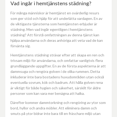
Vad ingår i hemtjänstens städning?
För många människor är hemtjänst en ovärderlig resurs
som ger stöd och hjälp för att underlätta vardagen. En av
de viktigaste tjänsterna som hemtjänsten erbjuder är
städning. Men vad ingår egentligen i hemtjänstens
städning? Att förstå omfattningen av denna tjänst kan
hjälpa användarna och deras anhöriga att veta vad de kan
förvänta sig.
Hemtjänstens städning strävar efter att skapa en ren och
trivsam miljö för användarna, och omfattar vanligtvis flera
grundläggande uppgifter. En av de första aspekterna är att
dammsuga och rengöra golven i de olika rummen. Detta
inkluderar inte bara bostadens huvudområden utan också
eventuella sovrum, kök och badrum. Att hålla golven rena
är viktigt för både hygien och säkerhet, särskilt för äldre
personer som kan vara mer benägna att halka.
Därefter kommer dammtorkning och rengöring av ytor som
bord, hyllor och andra möbler. Att eliminera damm och
smuts på ytor bidrar inte bara till en fräschare miljö utan